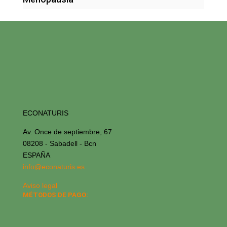
ECONATURIS
Av. Once de septiembre, 67
08208 - Sabadell - Bcn
ESPAÑA
info@econaturis.es
Aviso legal
MÉTODOS DE PAGO: