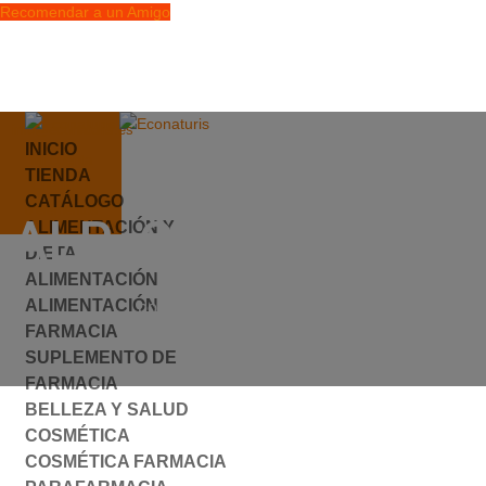
Recomendar a un Amigo
info@econaturis.es
INICIO
Mi cuenta
S781232
TIENDA
Checkout
CATÁLOGO
0 elementos
ALP_CT24_090331
ALIMENTACIÓN Y
DIETA
ALIMENTACIÓN
ALIMENTACIÓN
por
ylyfuhh
|
0 Comentarios
FARMACIA
SUPLEMENTO DE
FARMACIA
BELLEZA Y SALUD
COSMÉTICA
COSMÉTICA FARMACIA