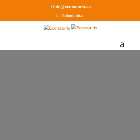
Recomendar a un Amigo
info@econaturis.es
0 elementos
CONSEJOS PARA
ALIVIAR LOS
SOFOCOS DE LA
MENOPAUSIA
por
Econaturis
|
Consejos