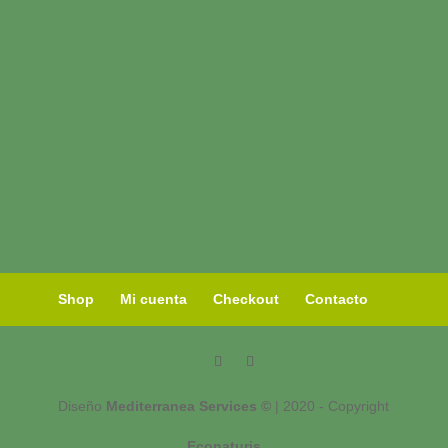
Shop
Mi cuenta
Checkout
Contacto
Diseño
Mediterranea Services ©
| 2020 - Copyright
Econaturis