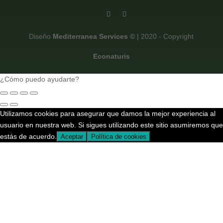
Diseño
Mediterranea Services ©
| 2020 - Copyright
Econaturis
¿Cómo puedo ayudarte?
Utilizamos cookies para asegurar que damos la mejor experiencia al
usuario en nuestra web. Si sigues utilizando este sitio asumiremos que
estás de acuerdo.
Aceptar
Política de cookies