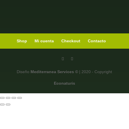
Shop
Mi cuenta
Checkout
Contacto
Diseño
Mediterranea Services ©
| 2020 - Copyright
Econaturis