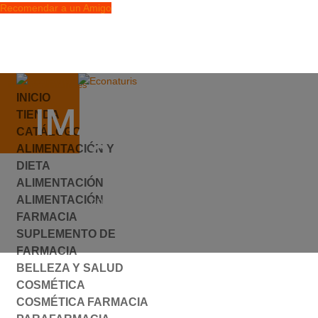
Recomendar a un Amigo
info@econaturis.es
INICIO
Mi cuenta
IMAGEECOCAT-
TIENDA
Checkout
CATÁLOGO
0 elementos
300×300
ALIMENTACIÓN Y
DIETA
ALIMENTACIÓN
ALIMENTACIÓN
por
ylyfuhh
|
0 Comentarios
FARMACIA
SUPLEMENTO DE
FARMACIA
BELLEZA Y SALUD
COSMÉTICA
COSMÉTICA FARMACIA