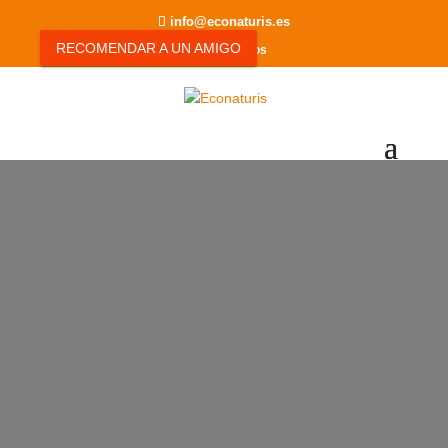
info@econaturis.es
RECOMENDAR A UN AMIGO
0 elementos
DISFRUTA DEL
ALOE VERA CON
ECONATURIS
por
Econaturis
|
Consejos