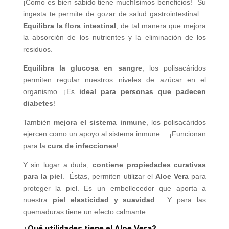
¡Como es bien sabido tiene muchísimos beneficios! Su
ingesta te permite de gozar de salud gastrointestinal…
Equilibra la flora intestinal
, de tal manera que mejora
la absorción de los nutrientes y la eliminación de los
residuos.
Equilibra la glucosa en sangre
, los polisacáridos
permiten regular nuestros niveles de azúcar en el
organismo. ¡Es
ideal para personas que padecen
diabetes
!
También
mejora el sistema inmune
, los polisacáridos
ejercen como un apoyo al sistema inmune… ¡Funcionan
para la
cura de infecciones
!
Y sin lugar a duda,
contiene propiedades curativas
para la piel
. Éstas, permiten utilizar el
Aloe Vera
para
proteger la piel. Es un embellecedor que aporta a
nuestra
piel elasticidad y suavidad
… Y para las
quemaduras tiene un efecto calmante.
¿Qué utilidades tiene el Aloe Vera?