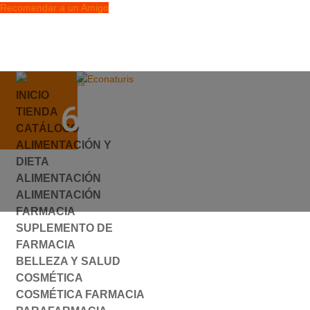
Recomendar a un Amigo
info@econaturis.es
INICIO
Mi cuenta
650005.JPG
TIENDA
Checkout
CATÁLOGO
0 elementos
ALIMENTACIÓN Y
por
ylyfuhh
|
0 Comentarios
DIETA
ALIMENTACIÓN
ALIMENTACIÓN
FARMACIA
SUPLEMENTO DE
FARMACIA
BELLEZA Y SALUD
COSMÉTICA
COSMÉTICA FARMACIA