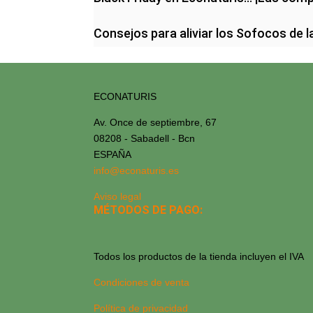
Consejos para aliviar los Sofocos de 
ECONATURIS
Av. Once de septiembre, 67
08208 - Sabadell - Bcn
ESPAÑA
info@econaturis.es
Aviso legal
MÉTODOS DE PAGO:
Todos los productos de la tienda incluyen el IVA
Condiciones de venta
Política de privacidad