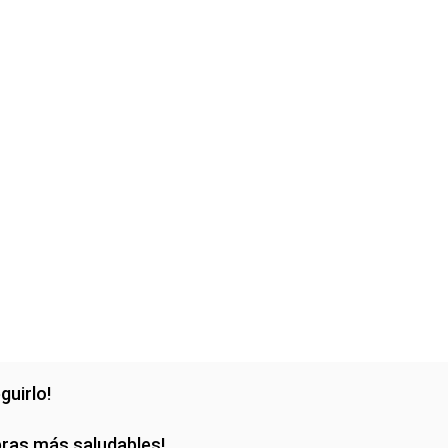
guirlo!
pras más saludables!