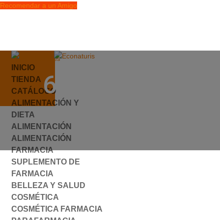
Recomendar a un Amigo
info@econaturis.es
INICIO
Mi cuenta
637802.JPG
TIENDA
Checkout
CATÁLOGO
0 elementos
ALIMENTACIÓN Y
por
ylyfuhh
|
0 Comentarios
DIETA
ALIMENTACIÓN
ALIMENTACIÓN
FARMACIA
SUPLEMENTO DE
FARMACIA
BELLEZA Y SALUD
COSMÉTICA
COSMÉTICA FARMACIA