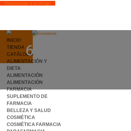
Recomendar a un Amigo
info@econaturis.es
INICIO
Mi cuenta
631041.JPG
TIENDA
Checkout
CATÁLOGO
0 elementos
ALIMENTACIÓN Y
por
ylyfuhh
|
0 Comentarios
DIETA
ALIMENTACIÓN
ALIMENTACIÓN
FARMACIA
SUPLEMENTO DE
FARMACIA
BELLEZA Y SALUD
COSMÉTICA
COSMÉTICA FARMACIA