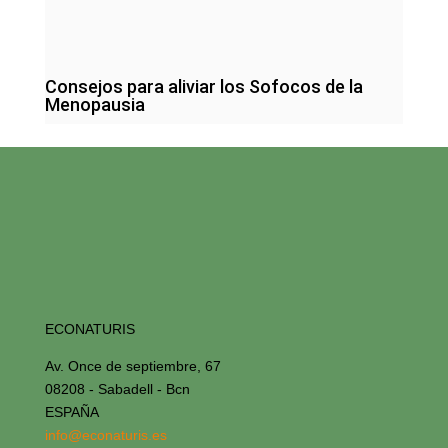
Consejos para aliviar los Sofocos de la
Menopausia
ECONATURIS
Av. Once de septiembre, 67
08208 - Sabadell - Bcn
ESPAÑA
info@econaturis.es