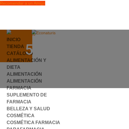
Recomendar a un Amigo
info@econaturis.es
INICIO
Mi cuenta
562157.JPG
TIENDA
Checkout
CATÁLOGO
0 elementos
ALIMENTACIÓN Y
por
ylyfuhh
|
0 Comentarios
DIETA
ALIMENTACIÓN
ALIMENTACIÓN
FARMACIA
SUPLEMENTO DE
FARMACIA
BELLEZA Y SALUD
COSMÉTICA
COSMÉTICA FARMACIA