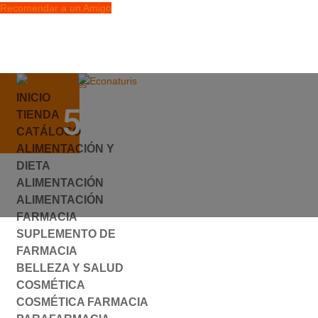
Recomendar a un Amigo
info@econaturis.es
INICIO
Mi cuenta
501213.JPG
TIENDA
Checkout
CATÁLOGO
0 elementos
ALIMENTACIÓN Y
por
ylyfuhh
|
0 Comentarios
DIETA
ALIMENTACIÓN
ALIMENTACIÓN
FARMACIA
SUPLEMENTO DE
FARMACIA
BELLEZA Y SALUD
COSMÉTICA
COSMÉTICA FARMACIA