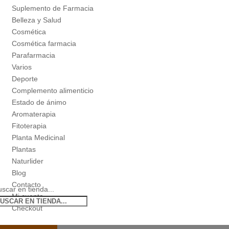
Suplemento de Farmacia
Belleza y Salud
Cosmética
Cosmética farmacia
Parafarmacia
Varios
Deporte
Complemento alimenticio
Estado de ánimo
Aromaterapia
Fitoterapia
Planta Medicinal
Plantas
Naturlider
Blog
Contacto
scar en tienda...
Mi cuenta
Checkout