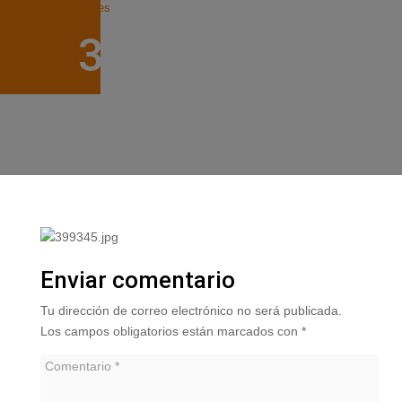
info@econaturis.es
Mi cuenta
399345.JPG
Checkout
0 elementos
por
ylyfuhh
|
0 Comentarios
Enviar comentario
Tu dirección de correo electrónico no será publicada.
Los campos obligatorios están marcados con
*