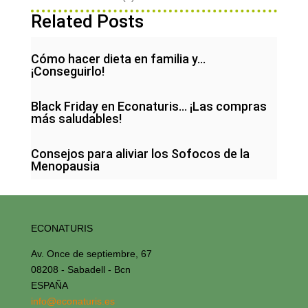
Related Posts
Cómo hacer dieta en familia y…
¡Conseguirlo!
Black Friday en Econaturis… ¡Las compras
más saludables!
Consejos para aliviar los Sofocos de la
Menopausia
ECONATURIS
Av. Once de septiembre, 67
08208 - Sabadell - Bcn
ESPAÑA
info@econaturis.es