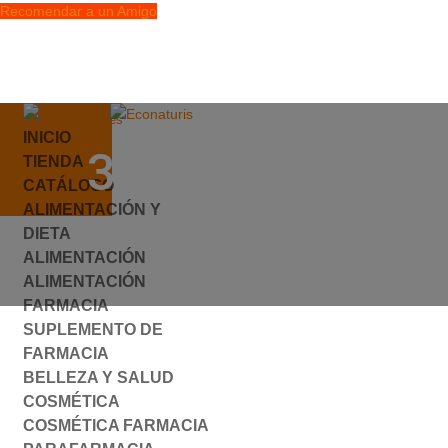
Recomendar a un Amigo
info@econaturis.es
INICIO
Mi cuenta
394017.JPG
TIENDA
Checkout
CATÁLOGO
0 elementos
ALIMENTACIÓN Y
por
ylyfuhh
|
0 Comentarios
DIETA
ALIMENTACIÓN
ALIMENTACIÓN
FARMACIA
SUPLEMENTO DE
FARMACIA
BELLEZA Y SALUD
COSMÉTICA
COSMÉTICA FARMACIA