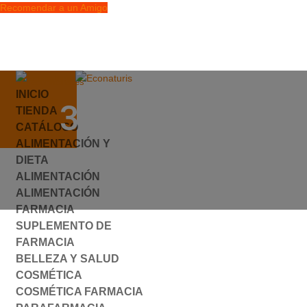
Recomendar a un Amigo
info@econaturis.es
INICIO
Mi cuenta
392573.JPG
TIENDA
Checkout
CATÁLOGO
0 elementos
ALIMENTACIÓN Y
por
ylyfuhh
|
0 Comentarios
DIETA
ALIMENTACIÓN
ALIMENTACIÓN
FARMACIA
SUPLEMENTO DE
FARMACIA
BELLEZA Y SALUD
COSMÉTICA
COSMÉTICA FARMACIA