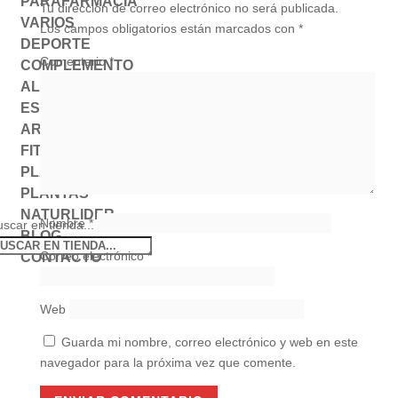
PARAFARMACIA
Tu dirección de correo electrónico no será publicada.
VARIOS
Los campos obligatorios están marcados con
*
DEPORTE
Comentario
*
COMPLEMENTO
ALIMENTICIO
ESTADO DE ÁNIMO
AROMATERAPIA
FITOTERAPIA
PLANTA MEDICINAL
PLANTAS
NATURLIDER
Nombre
*
scar en tienda...
BLOG
Correo electrónico
*
CONTACTO
Web
Guarda mi nombre, correo electrónico y web en este
navegador para la próxima vez que comente.