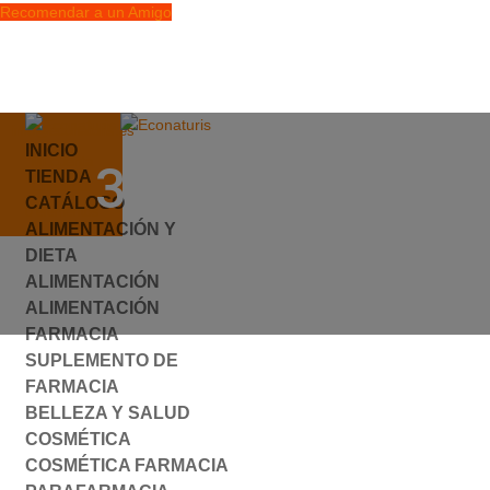
Recomendar a un Amigo
info@econaturis.es
INICIO
Mi cuenta
359401.JPG
TIENDA
Checkout
CATÁLOGO
0 elementos
ALIMENTACIÓN Y
por
ylyfuhh
|
0 Comentarios
DIETA
ALIMENTACIÓN
ALIMENTACIÓN
FARMACIA
SUPLEMENTO DE
FARMACIA
BELLEZA Y SALUD
COSMÉTICA
COSMÉTICA FARMACIA