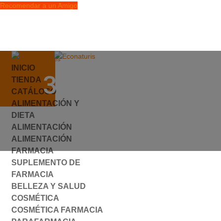
Recomendar a un Amigo
info@econaturis.es
INICIO
Mi cuenta
357505.JPG
TIENDA
Checkout
CATÁLOGO
0 elementos
ALIMENTACIÓN Y
por
ylyfuhh
|
0 Comentarios
DIETA
ALIMENTACIÓN
ALIMENTACIÓN
FARMACIA
SUPLEMENTO DE
FARMACIA
BELLEZA Y SALUD
COSMÉTICA
COSMÉTICA FARMACIA