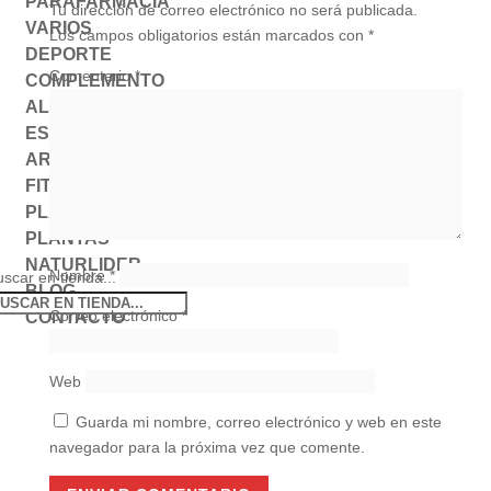
PARAFARMACIA
Tu dirección de correo electrónico no será publicada.
VARIOS
Los campos obligatorios están marcados con
*
DEPORTE
Comentario
*
COMPLEMENTO
ALIMENTICIO
ESTADO DE ÁNIMO
AROMATERAPIA
FITOTERAPIA
PLANTA MEDICINAL
PLANTAS
NATURLIDER
Nombre
*
scar en tienda...
BLOG
Correo electrónico
*
CONTACTO
Web
Guarda mi nombre, correo electrónico y web en este
navegador para la próxima vez que comente.