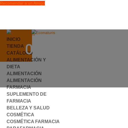
Recomendar a un Amigo
info@econaturis.es
INICIO
Mi cuenta
020013.JPG
TIENDA
Checkout
CATÁLOGO
0 elementos
ALIMENTACIÓN Y
por
ylyfuhh
|
0 Comentarios
DIETA
ALIMENTACIÓN
ALIMENTACIÓN
FARMACIA
SUPLEMENTO DE
FARMACIA
BELLEZA Y SALUD
COSMÉTICA
COSMÉTICA FARMACIA