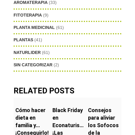
AROMATERAPIA
(33)
FITOTERAPIA
(9)
PLANTA MEDICINAL
(61)
PLANTAS
(41)
NATURLIDER
(61)
SIN CATEGORIZAR
(2)
RELATED POSTS
Black Friday
Consejos
Cómo hacer
en
para aliviar
dieta en
Econaturis…
los Sofocos
familia y…
¡Las
de la
¡Conseguirlo!