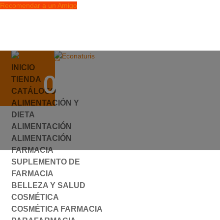
Recomendar a un Amigo
info@econaturis.es
INICIO
Mi cuenta
047617.JPG
TIENDA
Checkout
CATÁLOGO
0 elementos
ALIMENTACIÓN Y
por
ylyfuhh
|
0 Comentarios
DIETA
ALIMENTACIÓN
ALIMENTACIÓN
FARMACIA
SUPLEMENTO DE
FARMACIA
BELLEZA Y SALUD
COSMÉTICA
COSMÉTICA FARMACIA