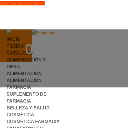
Recomendar a un Amigo
info@econaturis.es
INICIO
Mi cuenta
047671.JPG
TIENDA
Checkout
CATÁLOGO
0 elementos
ALIMENTACIÓN Y
por
ylyfuhh
|
0 Comentarios
DIETA
ALIMENTACIÓN
ALIMENTACIÓN
FARMACIA
SUPLEMENTO DE
FARMACIA
BELLEZA Y SALUD
COSMÉTICA
COSMÉTICA FARMACIA