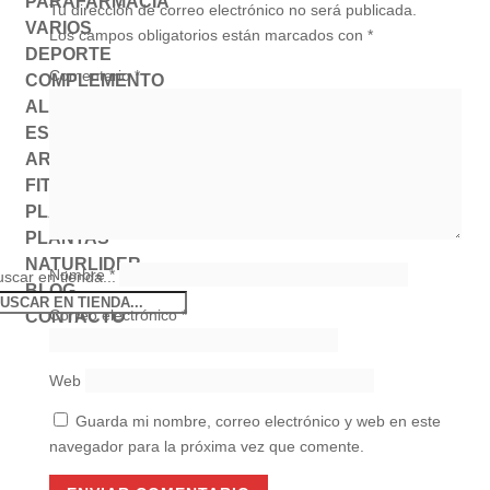
PARAFARMACIA
Tu dirección de correo electrónico no será publicada.
VARIOS
Los campos obligatorios están marcados con
*
DEPORTE
Comentario
*
COMPLEMENTO
ALIMENTICIO
ESTADO DE ÁNIMO
AROMATERAPIA
FITOTERAPIA
PLANTA MEDICINAL
PLANTAS
NATURLIDER
Nombre
*
scar en tienda...
BLOG
Correo electrónico
*
CONTACTO
Web
Guarda mi nombre, correo electrónico y web en este
navegador para la próxima vez que comente.