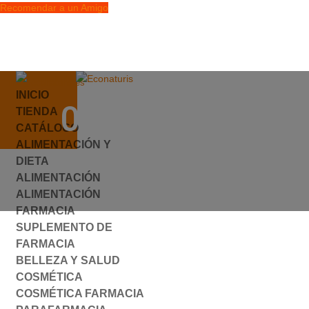
Recomendar a un Amigo
info@econaturis.es
INICIO
Mi cuenta
049310.JPG
TIENDA
Checkout
CATÁLOGO
0 elementos
ALIMENTACIÓN Y
por
ylyfuhh
|
0 Comentarios
DIETA
ALIMENTACIÓN
ALIMENTACIÓN
FARMACIA
SUPLEMENTO DE
FARMACIA
BELLEZA Y SALUD
COSMÉTICA
COSMÉTICA FARMACIA