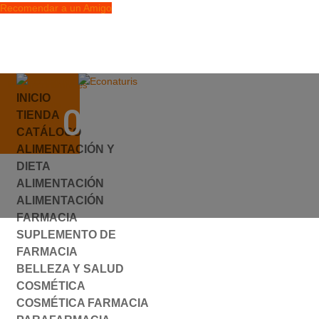
Recomendar a un Amigo
info@econaturis.es
INICIO
Mi cuenta
049556.JPG
TIENDA
Checkout
CATÁLOGO
0 elementos
ALIMENTACIÓN Y
por
ylyfuhh
|
0 Comentarios
DIETA
ALIMENTACIÓN
ALIMENTACIÓN
FARMACIA
SUPLEMENTO DE
FARMACIA
BELLEZA Y SALUD
COSMÉTICA
COSMÉTICA FARMACIA