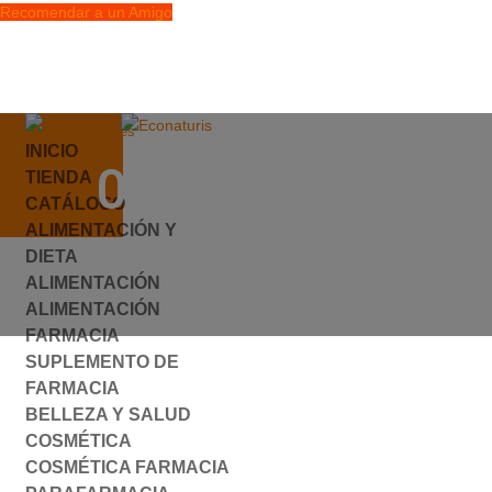
Recomendar a un Amigo
info@econaturis.es
INICIO
Mi cuenta
049641.JPG
TIENDA
Checkout
CATÁLOGO
0 elementos
ALIMENTACIÓN Y
por
ylyfuhh
|
0 Comentarios
DIETA
ALIMENTACIÓN
ALIMENTACIÓN
FARMACIA
SUPLEMENTO DE
FARMACIA
BELLEZA Y SALUD
COSMÉTICA
COSMÉTICA FARMACIA