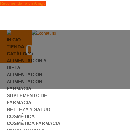
Recomendar a un Amigo
info@econaturis.es
INICIO
Mi cuenta
049856.JPG
TIENDA
Checkout
CATÁLOGO
0 elementos
ALIMENTACIÓN Y
por
ylyfuhh
|
0 Comentarios
DIETA
ALIMENTACIÓN
ALIMENTACIÓN
FARMACIA
SUPLEMENTO DE
FARMACIA
BELLEZA Y SALUD
COSMÉTICA
COSMÉTICA FARMACIA