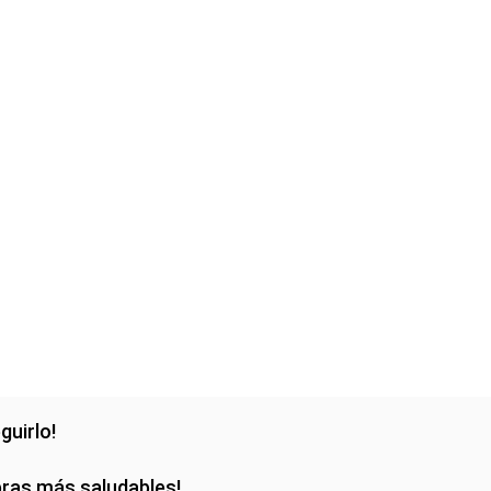
guirlo!
pras más saludables!