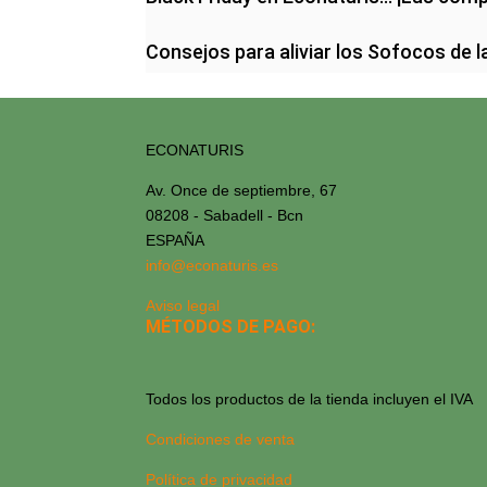
Consejos para aliviar los Sofocos de 
ECONATURIS
Av. Once de septiembre, 67
08208 - Sabadell - Bcn
ESPAÑA
info@econaturis.es
Aviso legal
MÉTODOS DE PAGO:
Todos los productos de la tienda incluyen el IVA
Condiciones de venta
Política de privacidad