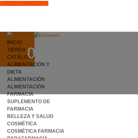
Recomendar a un Amigo
info@econaturis.es
INICIO
Mi cuenta
056349.JPG
TIENDA
Checkout
CATÁLOGO
0 elementos
ALIMENTACIÓN Y
por
ylyfuhh
|
0 Comentarios
DIETA
ALIMENTACIÓN
ALIMENTACIÓN
FARMACIA
SUPLEMENTO DE
FARMACIA
BELLEZA Y SALUD
COSMÉTICA
COSMÉTICA FARMACIA