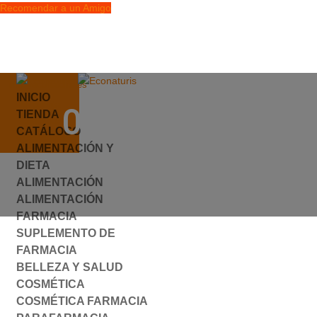
Recomendar a un Amigo
info@econaturis.es
INICIO
Mi cuenta
086121.JPG
TIENDA
Checkout
CATÁLOGO
0 elementos
ALIMENTACIÓN Y
por
ylyfuhh
|
0 Comentarios
DIETA
ALIMENTACIÓN
ALIMENTACIÓN
FARMACIA
SUPLEMENTO DE
FARMACIA
BELLEZA Y SALUD
COSMÉTICA
COSMÉTICA FARMACIA