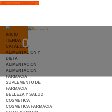
Recomendar a un Amigo
info@econaturis.es
INICIO
Mi cuenta
086131.JPG
TIENDA
Checkout
CATÁLOGO
0 elementos
ALIMENTACIÓN Y
por
ylyfuhh
|
0 Comentarios
DIETA
ALIMENTACIÓN
ALIMENTACIÓN
FARMACIA
SUPLEMENTO DE
FARMACIA
BELLEZA Y SALUD
COSMÉTICA
COSMÉTICA FARMACIA