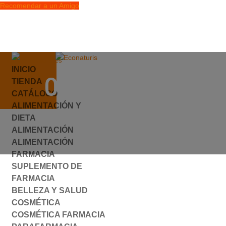
Recomendar a un Amigo
info@econaturis.es
INICIO
Mi cuenta
087302.JPG
TIENDA
Checkout
CATÁLOGO
0 elementos
ALIMENTACIÓN Y
por
ylyfuhh
|
0 Comentarios
DIETA
ALIMENTACIÓN
ALIMENTACIÓN
FARMACIA
SUPLEMENTO DE
FARMACIA
BELLEZA Y SALUD
COSMÉTICA
COSMÉTICA FARMACIA