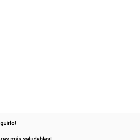
guirlo!
pras más saludables!