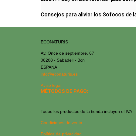
Consejos para aliviar los Sofocos de 
ECONATURIS
Av. Once de septiembre, 67
08208 - Sabadell - Bcn
ESPAÑA
info@econaturis.es
Aviso legal
MÉTODOS DE PAGO:
Todos los productos de la tienda incluyen el IVA
Condiciones de venta
Política de privacidad