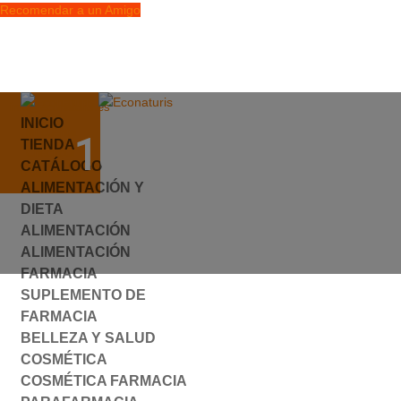
Recomendar a un Amigo
info@econaturis.es
INICIO
Mi cuenta
136081.PNG
TIENDA
Checkout
CATÁLOGO
0 elementos
ALIMENTACIÓN Y
por
ylyfuhh
|
0 Comentarios
DIETA
ALIMENTACIÓN
ALIMENTACIÓN
FARMACIA
SUPLEMENTO DE
FARMACIA
BELLEZA Y SALUD
COSMÉTICA
COSMÉTICA FARMACIA