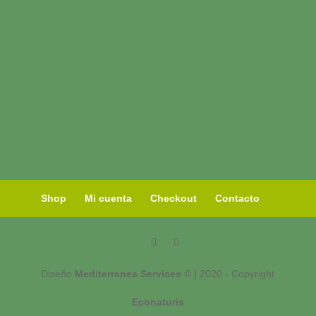
Shop
Mi cuenta
Checkout
Contacto
Diseño
Mediterranea Services ©
| 2020 - Copyright
Econaturis