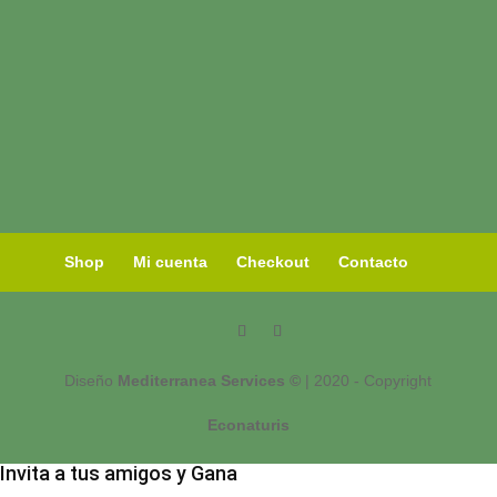
Shop
Mi cuenta
Checkout
Contacto
Diseño
Mediterranea Services ©
| 2020 - Copyright
Econaturis
Invita a tus amigos y Gana