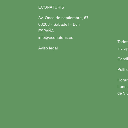
ECONATURIS
Av. Once de septiembre, 67
08208 - Sabadell - Bcn
ESPAÑA
info@econaturis.es
Todos
Aviso legal
inclu
Condi
Polít
Horar
Lunes
de 9: