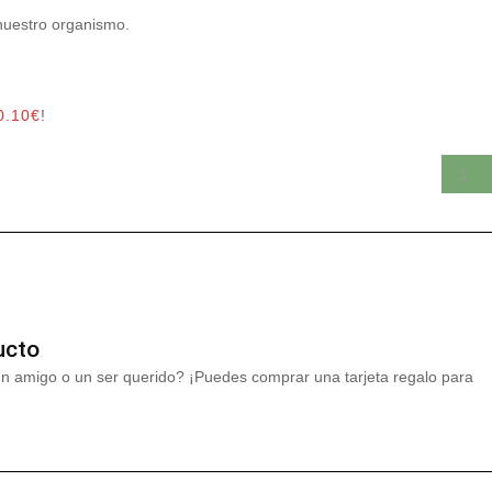
nuestro organismo.
0.10
€
!
ucto
un amigo o un ser querido? ¡Puedes comprar una tarjeta regalo para