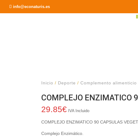
Recomendar a un Amigo
info@econaturis.es
Inicio
/
Deporte
/
Complemento alimenticio
COMPLEJO ENZIMATICO 
29.85
€
IVA Incluido
COMPLEJO ENZIMATICO 90 CAPSULAS VEGE
Complejo Enzimático.