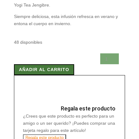
Yogi Tea Jengibre.
Siempre deliciosa, esta infusión refresca en verano y
entona el cuerpo en invierno.
48 disponibles
YOGI
TEA
AÑADIR AL CARRITO
JENGIBRE
17
x
1,8
gr
cantidad
Regala este producto
¿Crees que este producto es perfecto para un
amigo o un ser querido? ¡Puedes comprar una
tarjeta regalo para este artículo!
Regala este producto