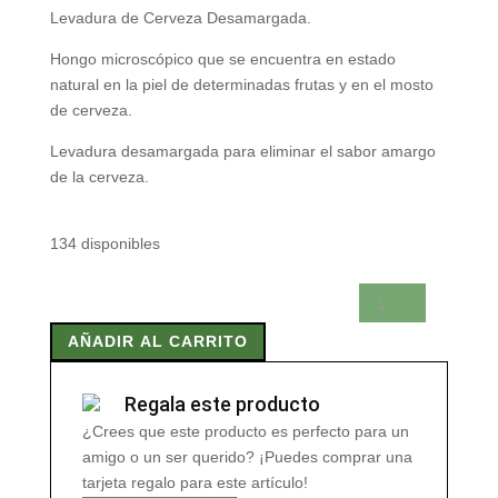
Levadura de Cerveza Desamargada.
Hongo microscópico que se encuentra en estado
natural en la piel de determinadas frutas y en el mosto
de cerveza.
Levadura desamargada para eliminar el sabor amargo
de la cerveza.
134 disponibles
LEVADURA
CERVEZA
AÑADIR AL CARRITO
DESAMARGADA
150
gr
Regala este producto
cantidad
¿Crees que este producto es perfecto para un
amigo o un ser querido? ¡Puedes comprar una
tarjeta regalo para este artículo!