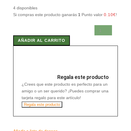
4 disponibles
Si compras este producto ganarás
1
Punto valor
0.10
€
!
Vitamina
E
AÑADIR AL CARRITO
liquida
59ml
cantidad
Regala este producto
¿Crees que este producto es perfecto para un
amigo o un ser querido? ¡Puedes comprar una
tarjeta regalo para este artículo!
Regala este producto