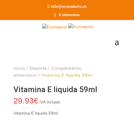
Recomendar a un Amigo
info@econaturis.es
0 elementos
Inicio
/
Deporte
/
Complemento
alimenticio
/ Vitamina E liquida 59ml
Vitamina E liquida 59ml
29.93
€
IVA Incluido
Vitamina E liquida 59ml