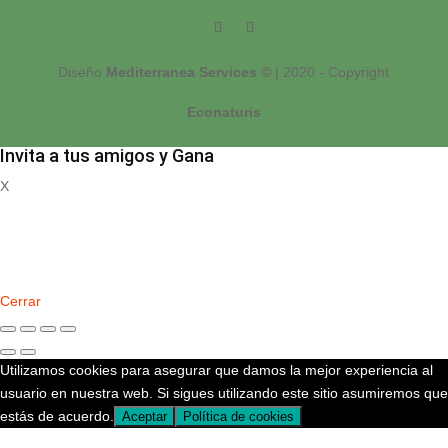
Diseño
Mediterranea Services ©
| 2020 - Copyright
Econaturis
Invita a tus amigos y Gana
X
Registrate
Cerrar
Utilizamos cookies para asegurar que damos la mejor experiencia al
usuario en nuestra web. Si sigues utilizando este sitio asumiremos que
estás de acuerdo.
Aceptar
Política de cookies