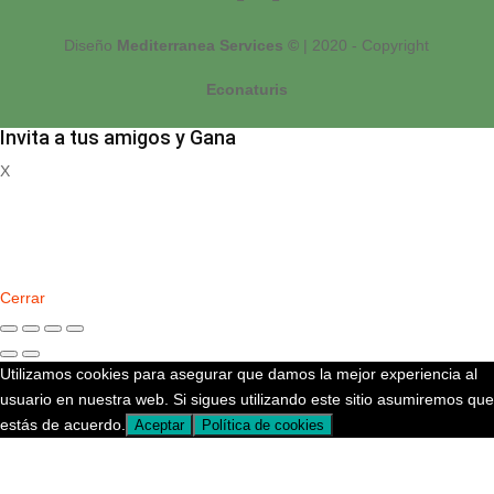
Diseño
Mediterranea Services ©
| 2020 - Copyright
Econaturis
Invita a tus amigos y Gana
X
Registrate
Cerrar
Utilizamos cookies para asegurar que damos la mejor experiencia al
usuario en nuestra web. Si sigues utilizando este sitio asumiremos que
estás de acuerdo.
Aceptar
Política de cookies