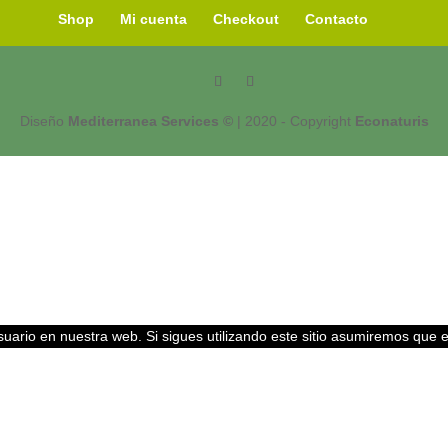
Shop
Mi cuenta
Checkout
Contacto
Diseño
Mediterranea Services ©
| 2020 - Copyright
Econaturis
uario en nuestra web. Si sigues utilizando este sitio asumiremos que 