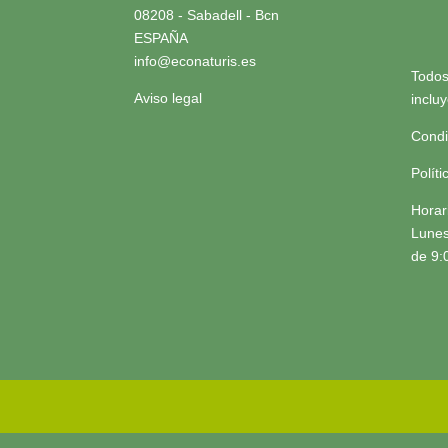
08208 - Sabadell - Bcn
ESPAÑA
info@econaturis.es
Todos
Aviso legal
inclu
Condi
Polít
Horar
Lunes
de 9: