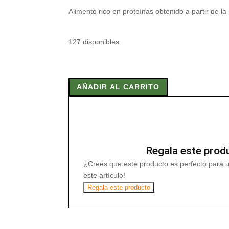
Alimento rico en proteínas obtenido a partir de l
127 disponibles
SOJA
TEXTURIZADA
AÑADIR AL CARRITO
FINA
400
g
cantidad
Regala este prod
¿Crees que este producto es perfecto para 
este artículo!
Regala este producto