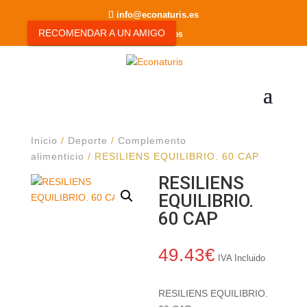
info@econaturis.es
RECOMENDAR A UN AMIGO
0 elementos
Inicio
/
Deporte
/
Complemento
alimenticio
/ RESILIENS EQUILIBRIO. 60 CAP
RESILIENS
EQUILIBRIO.
60 CAP
49.43
€
IVA Incluido
RESILIENS EQUILIBRIO.