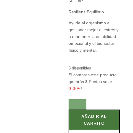
60 CAP
Resiliens Equilibrio.
Ayuda al organismo a
gestionar mejor el estrés y
a mantener la estabilidad
emocional y el bienestar
físico y mental.
5 disponibles
Si compras este producto
ganarás
3
Puntos valor
0.30
€
!
RESILIENS
EQUILIBRIO.
60
AÑADIR AL
CAP
CARRITO
cantidad