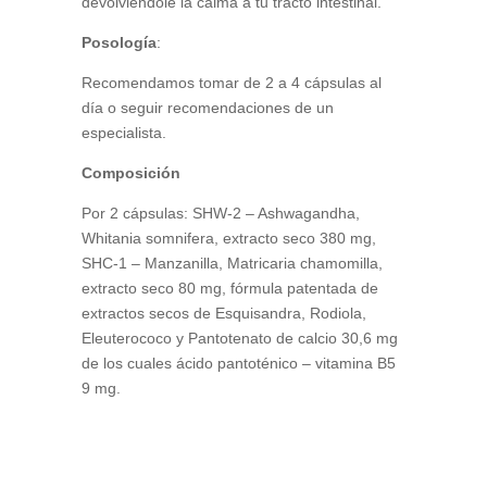
devolviéndole la calma a tu tracto intestinal.
Posología
:
Recomendamos tomar de 2 a 4 cápsulas al
día o seguir recomendaciones de un
especialista.
Composición
Por 2 cápsulas: SHW-2 – Ashwagandha,
Whitania somnifera, extracto seco 380 mg,
SHC-1 – Manzanilla, Matricaria chamomilla,
extracto seco 80 mg, fórmula patentada de
extractos secos de Esquisandra, Rodiola,
Eleuterococo y Pantotenato de calcio 30,6 mg
de los cuales ácido pantoténico – vitamina B5
9 mg.