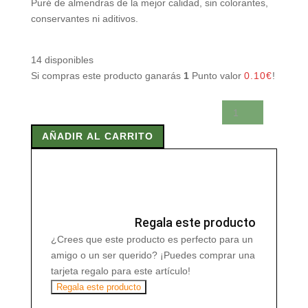
Puré de almendras de la mejor calidad, sin colorantes,
conservantes ni aditivos.
14 disponibles
Si compras este producto ganarás
1
Punto valor
0.10
€
!
PURE
ALMENDRA
AÑADIR AL CARRITO
320
gr
cantidad
Regala este producto
¿Crees que este producto es perfecto para un
amigo o un ser querido? ¡Puedes comprar una
tarjeta regalo para este artículo!
Regala este producto