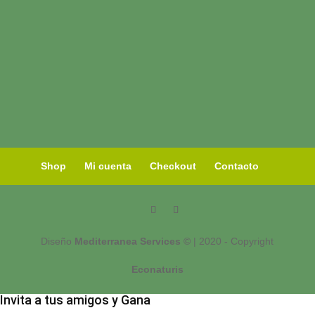
Shop
Mi cuenta
Checkout
Contacto
Diseño
Mediterranea Services ©
| 2020 - Copyright
Econaturis
Invita a tus amigos y Gana