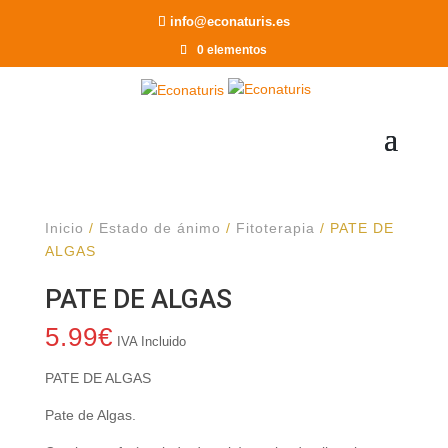
Recomendar a un Amigo
info@econaturis.es
0 elementos
Inicio
/
Estado de ánimo
/
Fitoterapia
/ PATE DE
ALGAS
PATE DE ALGAS
5.99
€
IVA Incluido
PATE DE ALGAS
Pate de Algas.