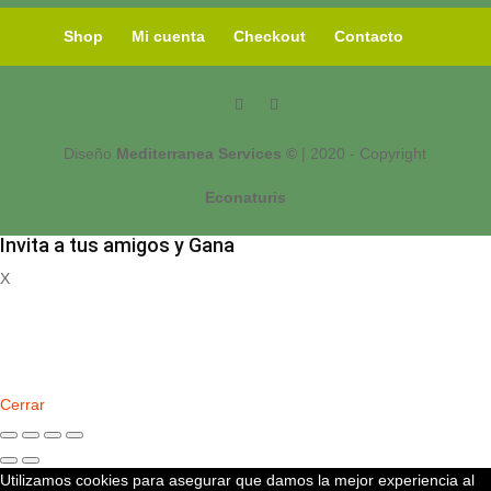
Shop
Mi cuenta
Checkout
Contacto
Diseño
Mediterranea Services ©
| 2020 - Copyright
Econaturis
Invita a tus amigos y Gana
X
Registrate
Cerrar
Utilizamos cookies para asegurar que damos la mejor experiencia al