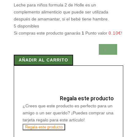
Leche para niños formula 2 de Holle es un
complemento alimenticio que puede ser utilizada
después de amamantar, si el bebé tiene hambre.
5 disponibles
Si compras este producto ganarás
1
Punto valor
0.10
€
!
Leche
Holle
AÑADIR AL CARRITO
2
continuación
600grs
cantidad
Regala este producto
¿Crees que este producto es perfecto para un
amigo o un ser querido? ¡Puedes comprar una
tarjeta regalo para este artículo!
Regala este producto